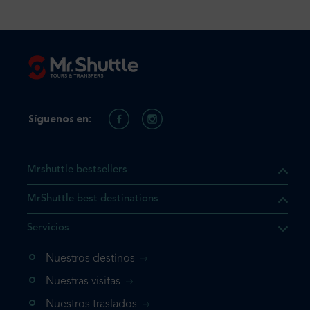
Síguenos en:
Mrshuttle bestsellers
MrShuttle best destinations
e el producto que busca ya
Servicios
 cesta de la compra. Si no
Nuestros destinos
evo, vaya directamente a su
mplete su reserva.
Nuestras visitas
Nuestros traslados