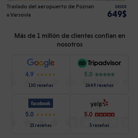
Traslado del aeropuerto de Poznan
DESDE
649$
a Varsovia
Más de 1 millón de clientes confían en
nosotros
4.9
5.0
130 reseñas
2649 reseñas
5.0
5.0
25 reseñas
5 reseñas