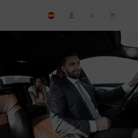
€
€
English
EUR
Su cesta está vacía
£
Polski
GBP
Su cesta está vacía. Añadir primera excursión
o traslado
zł
Deutsch
PLN
$
Italiano
USD
Español