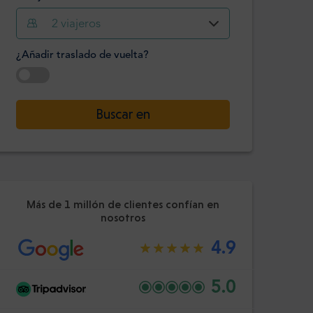
2
viajeros
Hora
Minuto
Confirme
¿Añadir traslado de vuelta?
:
-
+
Pasajeros
Seleccione la fecha
Buscar en
Hora
Minuto
Confirme
:
Más de 1 millón de clientes confían en
nosotros
4.9
5.0