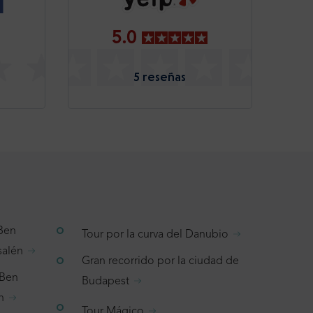
5.0
5 reseñas
 Ben
Tour por la curva del Danubio
salén
Gran recorrido por la ciudad de
 Ben
Budapest
n
Tour Mágico