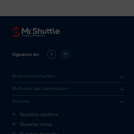
Síguenos en:
Mrshuttle bestsellers
MrShuttle best destinations
e el producto que busca ya
Servicios
 cesta de la compra. Si no
Nuestros destinos
evo, vaya directamente a su
mplete su reserva.
Nuestras visitas