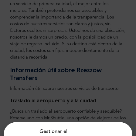
un servicio de primera calidad, el mejor entre los
mejores. También pretendemos ser asequibles y
comprender la importancia de la transparencia. Los
costos de nuestros servicios son claros y justos, sin
factores ocultos ni sorpresas. Usted nos da una ubicación,
nosotros le damos un precio, con la posibilidad de un
viaje de regreso incluido. Si su destino está dentro de la
ciudad, los costos son fijos, independientemente de la
distancia recorrida.
Información útil sobre Rzeszow
Transfers
Información útil sobre nuestros servicios de transporte.
Traslado al aeropuerto y a la ciudad
¿Busca un traslado al aeropuerto confiable y asequible?
Reserve uno con Mr.Shuttle, una opción de viajeros de los
usuarios de Trip-Advisor. Ofrecemos transporte puerta a
Gestionar el
puerta en minivans y minibuses Mercedes-Benz nuevos,