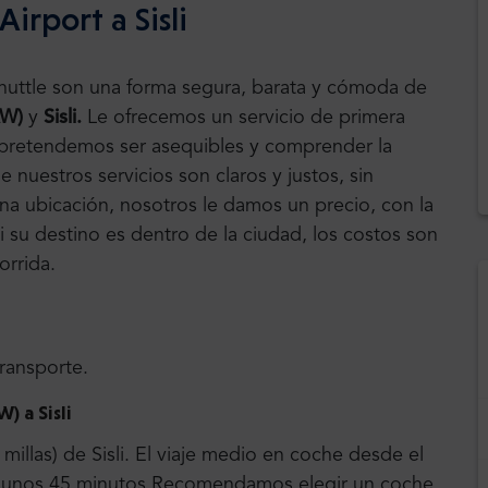
irport a Sisli
Shuttle son una forma segura, barata y cómoda de
AW)
y
Sisli.
Le ofrecemos un servicio de primera
n pretendemos ser asequibles y comprender la
 nuestros servicios son claros y justos, sin
una ubicación, nosotros le damos un precio, con la
Si su destino es dentro de la ciudad, los costos son
orrida.
transporte.
 a Sisli
illas) de Sisli. El viaje medio en coche desde el
ra unos 45 minutos.Recomendamos elegir un coche,