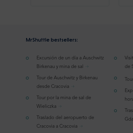
MrShuttle bestsellers:
Excursión de un día a Auschwitz
Vis
Birkenau y mina de sal
de 
Tour de Auschwitz y Birkenau
Tou
desde Cracovia
Exp
Tour por la mina de sal de
hor
Wieliczka
Tra
Traslado del aeropuerto de
Gda
Cracovia a Cracovia