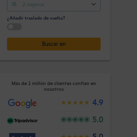
2
viajeros
Hora
Minuto
Confirme
¿Añadir traslado de vuelta?
:
-
+
Pasajeros
Seleccione la fecha
Buscar en
Hora
Minuto
Confirme
:
Más de 1 millón de clientes confían en
nosotros
4.9
5.0