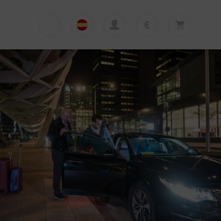
€
€
English
EUR
Su cesta está vacía
£
Polski
GBP
Su cesta está vacía. Añadir primera excursión
o traslado
zł
Deutsch
PLN
$
Italiano
USD
Español