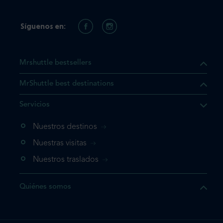
Síguenos en:
Mrshuttle bestsellers
MrShuttle best destinations
e el producto que busca ya
Servicios
 cesta de la compra. Si no
Nuestros destinos
evo, vaya directamente a su
mplete su reserva.
Nuestras visitas
Nuestros traslados
producto una vez
Quiénes somos
te su reserva