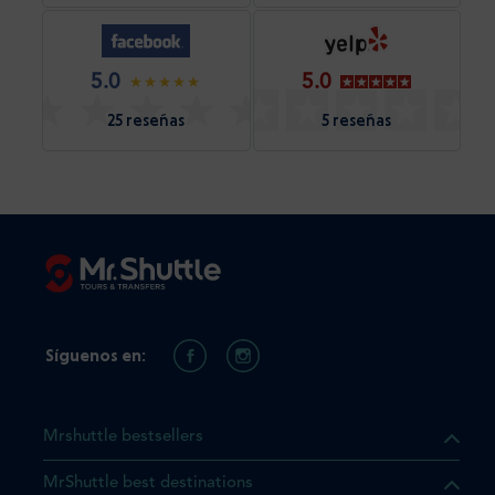
5.0
5.0
25 reseñas
5 reseñas
Síguenos en:
Mrshuttle bestsellers
MrShuttle best destinations