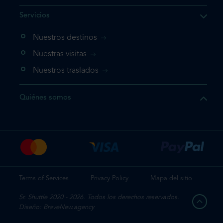
e el producto que busca ya
Servicios
 cesta de la compra. Si no
Nuestros destinos
evo, vaya directamente a su
mplete su reserva.
Nuestras visitas
Nuestros traslados
producto una vez
Quiénes somos
te su reserva
Terms of Services
Privacy Policy
Mapa del sitio
Sr. Shuttle 2020 - 2026. Todos los derechos reservados.
Diseño: BraveNew.agency