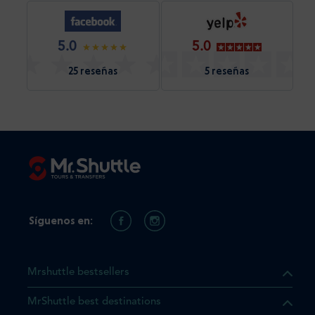
5.0
5.0
25 reseñas
5 reseñas
Síguenos en:
Mrshuttle bestsellers
MrShuttle best destinations