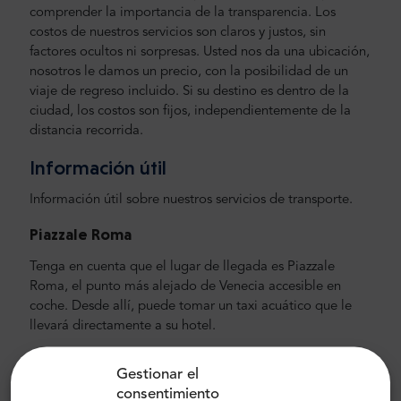
comprender la importancia de la transparencia. Los
costos de nuestros servicios son claros y justos, sin
factores ocultos ni sorpresas. Usted nos da una ubicación,
nosotros le damos un precio, con la posibilidad de un
viaje de regreso incluido. Si su destino es dentro de la
ciudad, los costos son fijos, independientemente de la
distancia recorrida.
Información útil
Información útil sobre nuestros servicios de transporte.
Piazzale Roma
Tenga en cuenta que el lugar de llegada es Piazzale
Roma, el punto más alejado de Venecia accesible en
coche. Desde allí, puede tomar un taxi acuático que le
llevará directamente a su hotel.
Florencia -> Venecia
Gestionar el
consentimiento
Florencia se encuentra a unos 260 km de Piazzale Roma