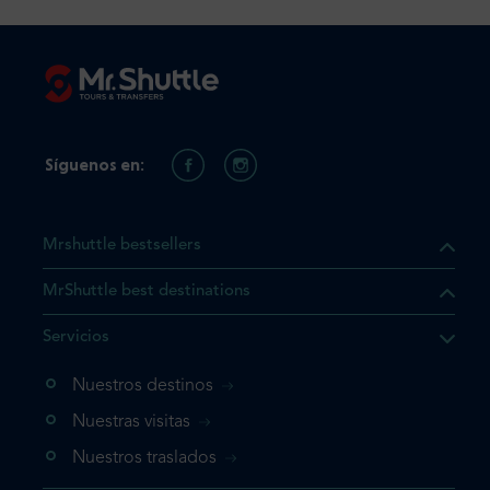
Síguenos en:
Mrshuttle bestsellers
MrShuttle best destinations
e el producto que busca ya
Servicios
 cesta de la compra. Si no
Nuestros destinos
evo, vaya directamente a su
mplete su reserva.
Nuestras visitas
Nuestros traslados
producto una vez