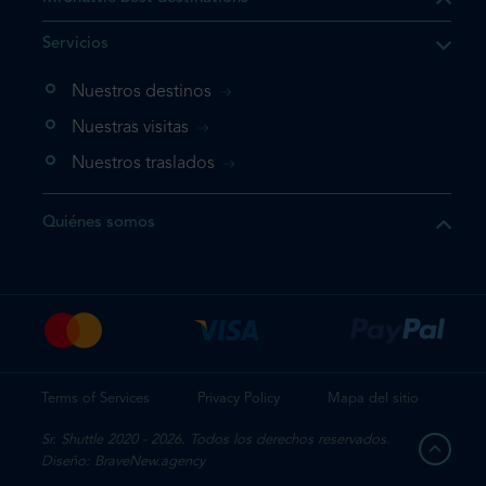
e el producto que busca ya
Servicios
 cesta de la compra. Si no
Nuestros destinos
evo, vaya directamente a su
mplete su reserva.
Nuestras visitas
Nuestros traslados
producto una vez
Quiénes somos
te su reserva
Terms of Services
Privacy Policy
Mapa del sitio
Sr. Shuttle 2020 - 2026. Todos los derechos reservados.
Diseño: BraveNew.agency