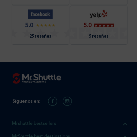
5.0
5.0
25 reseñas
5 reseñas
Síguenos en:
Mrshuttle bestsellers
MrShuttle best destinations