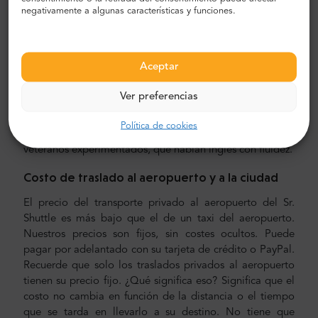
navegar por la ciudad y encontrar su camino.
negativamente a algunas características y funciones.
Traslado al aeropuerto y a la ciudad
¿Busca un traslado al aeropuerto confiable y asequible?
Aceptar
Reserve uno con Mr.Shuttle, uno de los usuarios de
TripAdvisor a elección de los viajeros. Ofrecemos
Ver preferencias
transporte puerta a puerta en minivans y minibuses
nuevos, modernos y cómodos con aire acondicionado.
Política de cookies
Nuestra tripulación está compuesta por conductores
veteranos experimentados, que hablan inglés con fluidez.
Costo de traslado al aeropuerto y a la ciudad
El precio del transporte privado al aeropuerto del Sr.
Shuttle es más bajo que el de un taxi del aeropuerto.
Nuestros precios son fijos, sin costes ocultos. Puede
pagar por adelantado con su tarjeta de crédito o PayPal.
Recuerde que solo los traslados privados al aeropuerto
tienen su precio fijo. ¿Qué significa eso? Significa que el
costo no cambia en función de la distancia o el tiempo
que se tarda en llevarlo a su destino. No tiene que