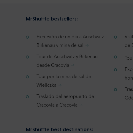
MrShuttle bestsellers:
Excursión de un día a Auschwitz
Vis
Birkenau y mina de sal
de 
Tour de Auschwitz y Birkenau
Tou
desde Cracovia
Exp
Tour por la mina de sal de
hor
Wieliczka
Tra
Traslado del aeropuerto de
Gda
Cracovia a Cracovia
MrShuttle best destinations: