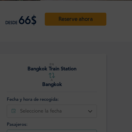
66$
Reserve ahora
DESDE
EN
Bangkok Train Station
A
Bangkok
Fecha y hora de recogida:
Seleccione la fecha
Pasajeros: