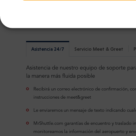
Más información útil sobre 
Lea información detallada sobre nuestro servi
Asistencia 24/7
Servicio Meet & Greet
P
Asistencia de nuestro equipo de soporte para
la manera más fluida posible
Recibirá un correo electrónico de confirmación, con 
instrucciones de meet&greet
Le enviaremos un mensaje de texto indicando cualq
MrShuttle.com garantías de encuentro y traslado incl
monitoreamos la información del aeropuerto y en