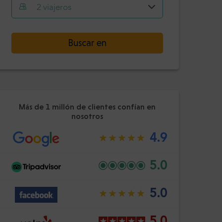
Hora
Minuto
2
viajeros
Confirme
:
-
+
Seleccione la fecha
Pasajeros
Buscar en
Hora
Minuto
Confirme
:
Más de 1 millón de clientes confían en
nosotros
4.9
5.0
5.0
5.0