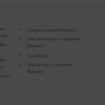
 Ben
Tour por la curva del Danubio
salén
Gran recorrido por la ciudad de
 Ben
Budapest
n
Tour Mágico
 Ben
Tour ideal por la ciudad en
viv
Budapest
 Gurion