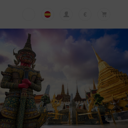
€
€
English
EUR
Su cesta está vacía
£
Polski
GBP
Su cesta está vacía. Añadir primera excursión
o traslado
zł
Deutsch
PLN
$
Italiano
USD
Español