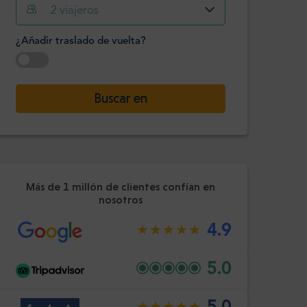
Hora
Minuto
2
viajeros
Confirme
:
¿Añadir traslado de vuelta?
-
+
Pasajeros
Seleccione la fecha
Buscar en
Hora
Minuto
Confirme
:
Más de 1 millón de clientes confían en
nosotros
4.9
5.0