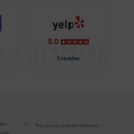
5.0
5 reseñas
 Ben
Tour por la curva del Danubio
salén