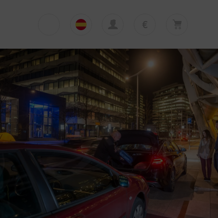
€
€
English
EUR
Su cesta está vacía
£
Polski
GBP
Su cesta está vacía. Añadir primera excursión
o traslado
zł
Deutsch
PLN
$
Italiano
USD
Español