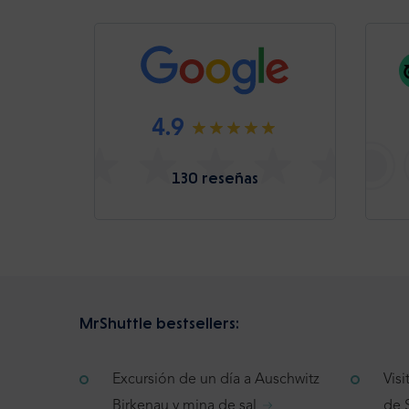
4.9
130 reseñas
MrShuttle bestsellers:
Excursión de un día a Auschwitz
Vis
Birkenau y mina de sal
de 