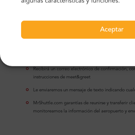
algunas características y funciones.
Lea información detallada sobre nuestro servi
Asistencia 24/7
Servicio Meet & Greet
P
Aceptar
Asistencia de nuestro equipo de soporte para
la manera más fluida posible
Recibirá un correo electrónico de confirmación, con 
instrucciones de meet&greet
Le enviaremos un mensaje de texto indicando cualq
MrShuttle.com garantías de reunirse y transferir clien
monitoreamos la información del aeropuerto y en