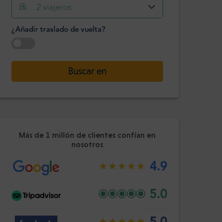
Hora
Minuto
2
viajeros
Confirme
:
¿Añadir traslado de vuelta?
-
+
Pasajeros
Seleccione la fecha
Buscar en
Hora
Minuto
Confirme
:
Más de 1 millón de clientes confían en
nosotros
4.9
5.0