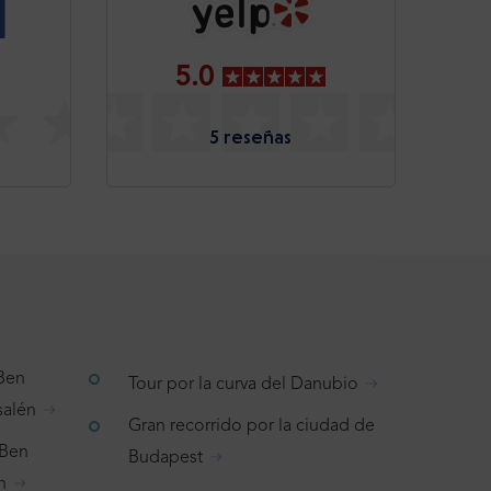
5.0
5 reseñas
 Ben
Tour por la curva del Danubio
salén
Gran recorrido por la ciudad de
 Ben
Budapest
n