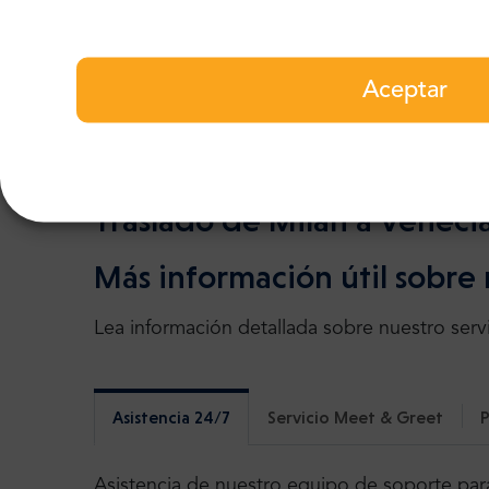
para brindar un servicio aún mejor. Podemos 
"Certificado de Excelencia" cada año desde 
positivas y muchos clientes habituales felices
Aceptar
Traslado de Milan a Veneci
Más información útil sobre 
Lea información detallada sobre nuestro servi
Asistencia 24/7
Servicio Meet & Greet
P
Asistencia de nuestro equipo de soporte para