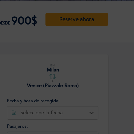
900$
Reserve ahora
DESDE
EN
Milan
A
Venice (Piazzale Roma)
Fecha y hora de recogida:
Seleccione la fecha
Pasajeros: