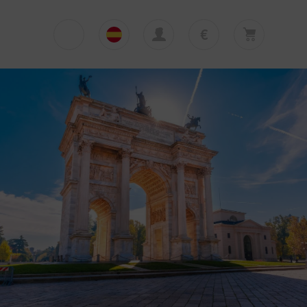
€
€
English
EUR
Su cesta está vacía
£
Polski
GBP
Su cesta está vacía. Añadir primera excursión
o traslado
zł
Deutsch
PLN
$
Italiano
USD
Español