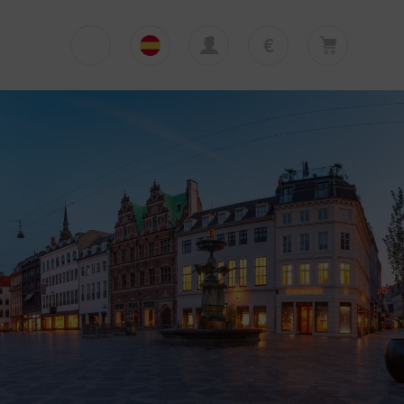
€
€
English
EUR
Su cesta está vacía
£
Polski
GBP
Su cesta está vacía. Añadir primera excursión
o traslado
zł
Deutsch
PLN
$
Italiano
USD
Español