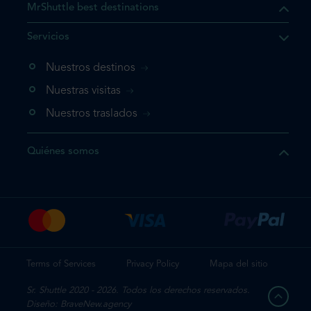
MrShuttle best destinations
e el producto que busca ya
Servicios
 cesta de la compra. Si no
Nuestros destinos
evo, vaya directamente a su
mplete su reserva.
Nuestras visitas
Nuestros traslados
producto una vez
Quiénes somos
te su reserva
Terms of Services
Privacy Policy
Mapa del sitio
Sr. Shuttle 2020 - 2026. Todos los derechos reservados.
Diseño: BraveNew.agency