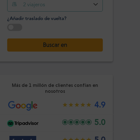
Hora
Minuto
2
viajeros
Confirme
:
¿Añadir traslado de vuelta?
-
+
Pasajeros
Seleccione la fecha
Buscar en
Hora
Minuto
Confirme
:
Más de 1 millón de clientes confían en
nosotros
4.9
5.0