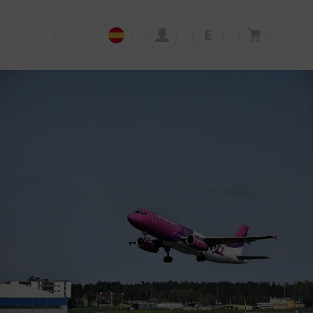
€
€
English
EUR
Su cesta está vacía
£
Polski
GBP
Su cesta está vacía. Añadir primera excursión
o traslado
zł
Deutsch
PLN
$
Italiano
USD
Español