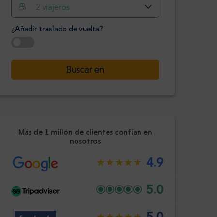
Hora
Minuto
2
viajeros
Confirme
:
¿Añadir traslado de vuelta?
-
+
Pasajeros
Seleccione la fecha
Buscar en
Hora
Minuto
Confirme
:
Más de 1 millón de clientes confían en
nosotros
4.9
5.0