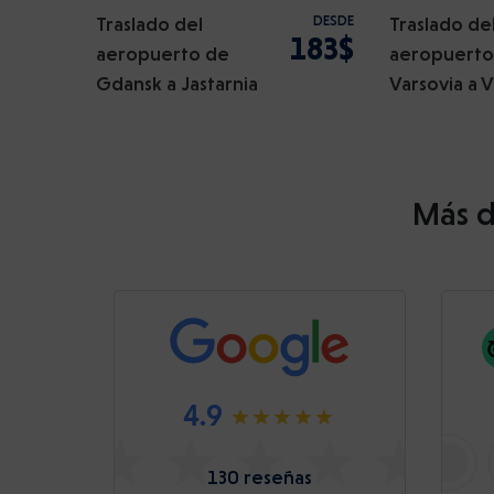
Traslado del
DESDE
Traslado de
183$
aeropuerto de
aeropuerto
Gdansk a Jastarnia
Varsovia a V
Más d
4.9
130 reseñas