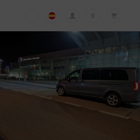
€
€
English
EUR
Su cesta está vacía
£
Polski
GBP
Su cesta está vacía. Añadir primera excursión
o traslado
zł
Deutsch
PLN
$
Italiano
USD
Español