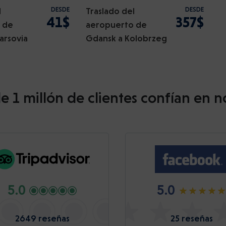
l
DESDE
Traslado del
DESDE
41$
357$
 de
aeropuerto de
arsovia
Gdansk a Kolobrzeg
e 1 millón de clientes confían en n
5.0
5.0
2649 reseñas
25 reseñas