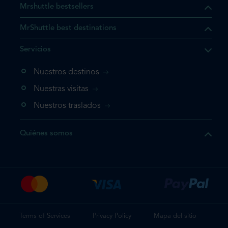
Mrshuttle bestsellers
MrShuttle best destinations
e el producto que busca ya
Servicios
 cesta de la compra. Si no
Nuestros destinos
evo, vaya directamente a su
mplete su reserva.
Nuestras visitas
Nuestros traslados
producto una vez
Quiénes somos
te su reserva
Terms of Services
Privacy Policy
Mapa del sitio