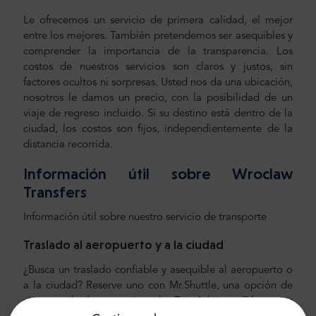
Le ofrecemos un servicio de primera calidad, el mejor
entre los mejores. También pretendemos ser asequibles y
comprender la importancia de la transparencia. Los
costos de nuestros servicios son claros y justos, sin
factores ocultos ni sorpresas. Usted nos da una ubicación,
nosotros le damos un precio, con la posibilidad de un
viaje de regreso incluido. Si su destino está dentro de la
ciudad, los costos son fijos, independientemente de la
distancia recorrida.
Información útil sobre Wroclaw
Transfers
Información útil sobre nuestro servicio de transporte
Traslado al aeropuerto y a la ciudad
¿Busca un traslado confiable y asequible al aeropuerto o
a la ciudad? Reserve uno con Mr.Shuttle, una opción de
viajeros de los usuarios de Trip-Advisor. Ofrecemos