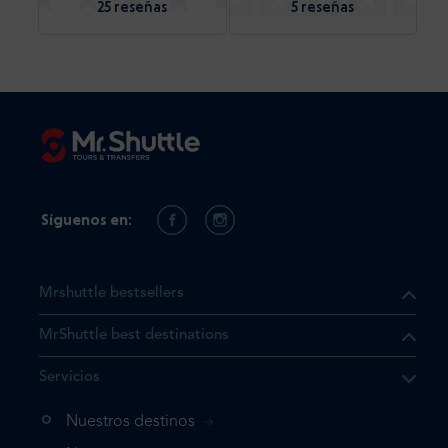
25 reseñas
5 reseñas
Síguenos en:
Mrshuttle bestsellers
MrShuttle best destinations
e el producto que busca ya
Servicios
 cesta de la compra. Si no
Nuestros destinos
evo, vaya directamente a su