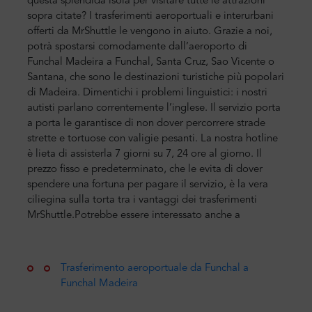
questa splendida isola per visitare tutte le attrazioni
sopra citate? I trasferimenti aeroportuali e interurbani
offerti da MrShuttle le vengono in aiuto. Grazie a noi,
potrà spostarsi comodamente dall’aeroporto di
Funchal Madeira a Funchal, Santa Cruz, Sao Vicente o
Santana, che sono le destinazioni turistiche più popolari
di Madeira.
Dimentichi i problemi linguistici: i nostri
autisti parlano correntemente l’inglese. Il servizio porta
a porta le garantisce di non dover percorrere strade
strette e tortuose con valigie pesanti. La nostra hotline
è lieta di assisterla 7 giorni su 7, 24 ore al giorno. Il
prezzo fisso e predeterminato, che le evita di dover
spendere una fortuna per pagare il servizio, è la vera
ciliegina sulla torta tra i vantaggi dei trasferimenti
MrShuttle.
Potrebbe essere interessato anche a
Trasferimento aeroportuale da Funchal a
Funchal Madeira