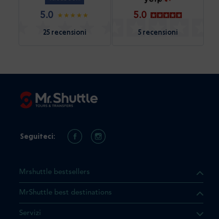
5.0
5.0
25 recensioni
5 recensioni
Seguiteci:
Mrshuttle bestsellers
MrShuttle best destinations
he il prodotto che state
Servizi
ente nel vostro carrello. Se