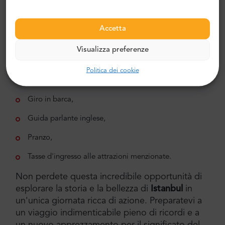
8. Crociera sul Bosforo:
Concludete la giornata
con una serena crociera lungo il Bosforo,
Accetta
ammirando la maestosa bellezza dello skyline di
Istanbul.
Visualizza preferenze
Inclusioni:
Politica dei cookie
Trasporto,
Giro in barca,
Guida parlante inglese,
Pranzo,
Tasse d'ingresso alle attrazioni menzionate.
Non perdete questa incredibile opportunità di
esplorare la storia e la bellezza di
Istanbul
in
un'unica giornata ricca di azione. Preparatevi a
un viaggio indimenticabile pieno di ricordi e a