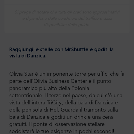
Si prega di notare che tutti gli orari sono approssimativi
e dipendono dalle condizioni del traffico e dalla
disponibilità delle guide.
Raggiungi le stelle con MrShuttle e goditi la
vista di Danzica.
Olivia Star è un'imponente torre per uffici che fa
parte dell'Olivia Business Center e il punto
panoramico più alto della Polonia
settentrionale. Il terzo nel paese, da cui c'è una
vista dell'intera TriCity, della baia di Danzica e
della penisola di Hel. Guarda il tramonto sulla
baia di Danzica e goditi un drink e una cena
gratuiti. Il ponte di osservazione stellare
soddisferà le tue esigenze in pochi secondi!