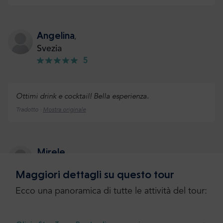
Angelina
,
Svezia
5
Ottimi drink e cocktail! Bella esperienza.
Tradotto ·
Mostra originale
Mirele
,
Regno Unito
Maggiori dettagli su questo tour
5
Ecco una panoramica di tutte le attività del tour:
L'esperienza è stata abbastanza buona. Il servizio di