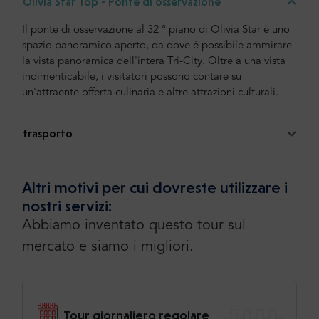
trasferimento è stato eccellente.
Olivia Star Top - Ponte di osservazione
Tradotto ·
Mostra originale
Il ponte di osservazione al 32 ° piano di Olivia Star è uno
spazio panoramico aperto, da dove è possibile ammirare
la vista panoramica dell'intera Tri-City. Oltre a una vista
indimenticabile, i visitatori possono contare su
Per saperne di più o per aggiungere la vostra
un'attraente offerta culinaria e altre attrazioni culturali.
opinione
Aggiungi la tua opinione
trasporto
Altri motivi per cui dovreste utilizzare i
nostri servizi:
Abbiamo inventato questo tour sul
mercato e siamo i migliori.
Tour giornaliero regolare