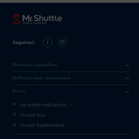
Seguiteci:
Mrshuttle bestsellers
MrShuttle best destinations
he il prodotto che state
Servizi
ente nel vostro carrello. Se
iungerlo nuovamente, la
Le nostre indicazioni
 direttamente al carrello e
I nostri tour
 la prenotazione.
I nostri trasferimenti
questo prodotto