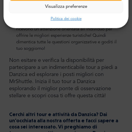
inclusi nel prezzo per aiutarti a goderti il viaggio. Il
Visualizza preferenze
nostro autista ti darà i biglietti e condividerà tutte le
informazioni essenziali sul punto d'incontro, le
Politica dei cookie
posizioni dei servizi igienici. Tutti i viaggiatori
ricevono un'attenzione orientata all'individuo per
offrire le migliori esperienze turistiche! Quindi
dimentica tutte le questioni organizzative e goditi il
tuo soggiorno!
Non esitare e verifica la disponibilità per
partecipare a un indimenticabile tour a piedi a
Danzica ed esplorare i posti migliori con
MrShuttle. Inizia il tuo tour a Danzica
esplorando il miglior ponte di osservazione
stellare e scopri cosa ti offre questa città!
Cerchi altri tour e attività da Danzica? Dai
un'occhiata alla nostra offerta e facci sapere a
cosa sei interessato. Vi preghiamo di