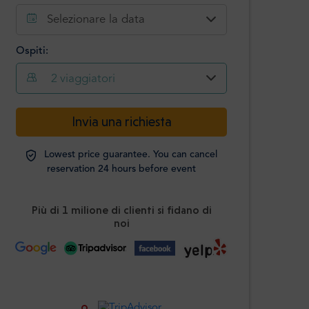
Selezionare la data
Ospiti:
2
viaggiatori
-
+
Invia una richiesta
Passeggeri
Lowest price guarantee. You can cancel
Studenti
-
+
reservation 24 hours before event
ID richiesto
Più di 1 milione di clienti si fidano di
I bambini
-
+
noi
Età 0-12 anni