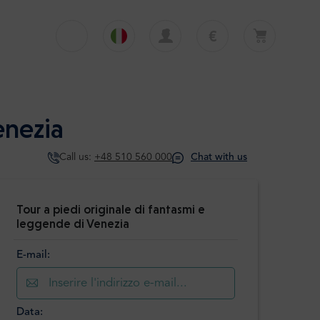
€
€
English
EUR
Il carrello è attualmente vuoto
£
Polski
GBP
Il carrello è vuoto. Aggiungi il primo tour o
enezia
trasferimento
zł
Deutsch
PLN
Call us:
+48 510 560 000
Chat with us
$
Italiano
USD
Español
Tour a piedi originale di fantasmi e
leggende di Venezia
E-mail:
Data: