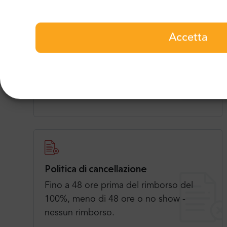
Frequenza
Il tour è attivo tutto l'anno: 1 - 30 aprile
Accetta
Lun, Mer e Sab 1 Maggio - 31 Luglio
Lun, Mer, Ven e Sab 1 Agosto - 31
Agosto Lun, Mer e Sab 1 Settembre - 31
Ottobre Lun, Mer, Ven e Sab
Politica di cancellazione
Fino a 48 ore prima del rimborso del
100%, meno di 48 ore o no show -
nessun rimborso.