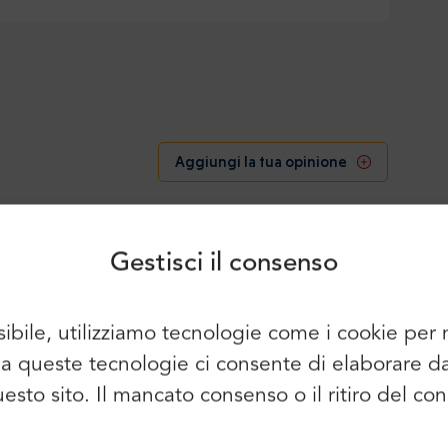
Accesso
Iscriviti
Aggiungi la tua opinione
Continuare a utilizzare i seguenti
elementi:
Gestisci il consenso
utilizzare i nostri servizi:
sibile, utilizziamo tecnologie come i cookie pe
to e siamo i migliori.
È possibile utilizzare anche l'e-mail e
so a queste tecnologie ci consente di elaborare 
la password:
Nome:
questo sito. Il mancato consenso o il ritiro del 
E-mail: