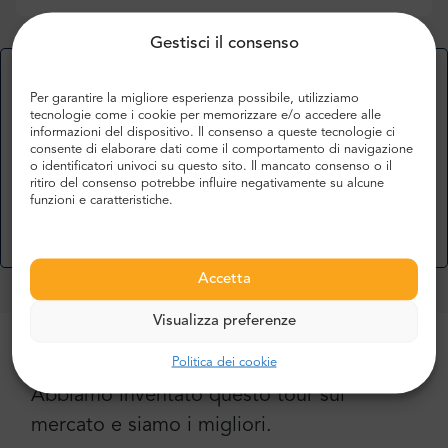
Gestisci il consenso
Per saperne di più o per aggiungere la vostra
opinione
Per garantire la migliore esperienza possibile, utilizziamo
tecnologie come i cookie per memorizzare e/o accedere alle
informazioni del dispositivo. Il consenso a queste tecnologie ci
Aggiungi la tua opinione
consente di elaborare dati come il comportamento di navigazione
o identificatori univoci su questo sito. Il mancato consenso o il
ritiro del consenso potrebbe influire negativamente su alcune
funzioni e caratteristiche.
Accetta
Visualizza preferenze
Altri motivi per cui dovreste utilizzare i
Politica dei cookie
nostri servizi:
Abbiamo inventato questo tour sul
mercato e siamo i migliori.