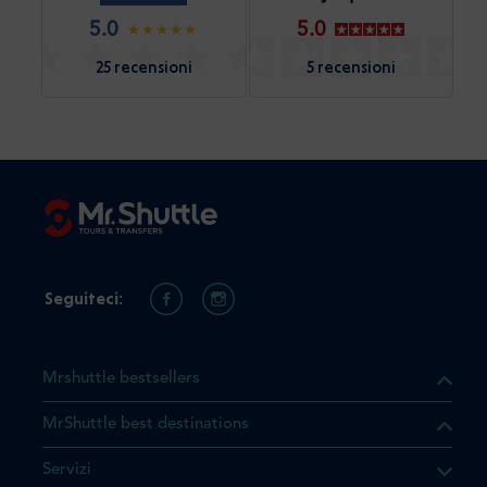
5.0
5.0
25 recensioni
5 recensioni
Seguiteci:
Mrshuttle bestsellers
MrShuttle best destinations
he il prodotto che state
Servizi
ente nel vostro carrello. Se