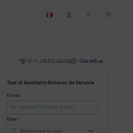
€
€
English
EUR
Il carrello è attualmente vuoto
£
Polski
GBP
Il carrello è vuoto. Aggiungi il primo tour o
trasferimento
zł
Deutsch
PLN
Call us:
+48 510 560 000
Chat with us
$
Italiano
USD
Español
Tour di Auschwitz-Birkenau da Varsavia
E-mail:
Data:
Selezionare la data