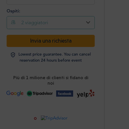
Ospiti:
2
viaggiatori
-
+
Invia una richiesta
Passeggeri
Lowest price guarantee. You can cancel
Studenti
-
+
reservation 24 hours before event
ID richiesto
Più di 1 milione di clienti si fidano di
I bambini
-
+
noi
Età 0-12 anni