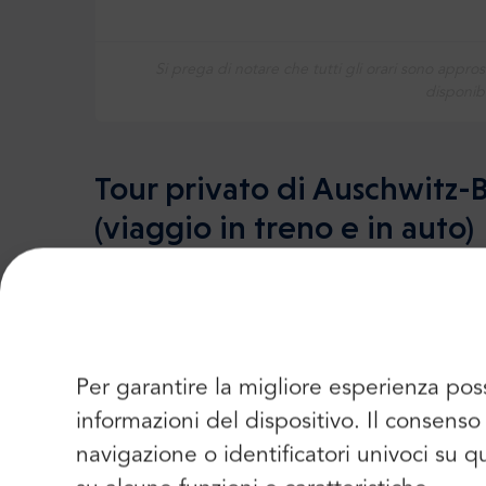
Si prega di notare che tutti gli orari sono appros
disponibi
Tour privato di Auschwitz-
(viaggio in treno e in auto)
1. Trasporto privato con servizi porta a po
Questa opzione di tour offre la comodità del
senza interruzioni
da Varsavia ad Auschwitz-B
Per garantire la migliore esperienza pos
comodità, i visitatori possono concentrarsi s
vivere senza il fastidio dei mezzi pubblici.
informazioni del dispositivo. Il consen
navigazione o identificatori univoci su 
2. Assistenza di un autista che parla ingles