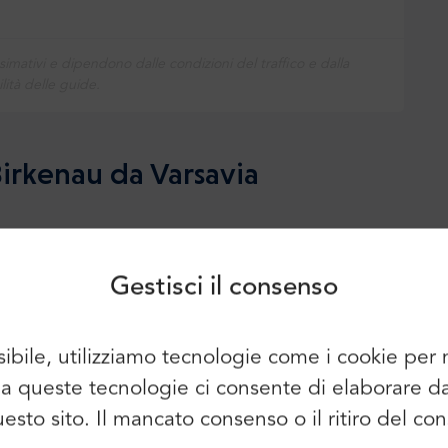
simativi e dipendono dalle condizioni del traffico e dalla
lità delle guide.
Accesso
Iscriviti
Birkenau da Varsavia
Continuare a utilizzare i seguenti
elementi:
rta
Gestisci il consenso
 trasporto privato, garantendo un viaggio
irkenau e ritorno
. Viaggiando in tutta
sibile, utilizziamo tecnologie come i cookie pe
ull'importanza dell'esperienza che stanno per
È possibile utilizzare anche l'e-mail e
so a queste tecnologie ci consente di elaborare 
la password:
Nome:
questo sito. Il mancato consenso o il ritiro del 
e
E-mail: