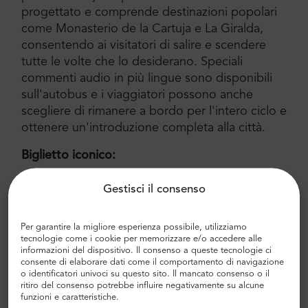
progettato e comprende destinazioni popolari
come Monasterio de la Cartuja e La Giralda,
consentendo ai visitatori di salire e scendere
tutte le volte che lo desiderano. Speciali
commenti audio in più lingue sono disponibili
sull'autobus e i viaggiatori possono anche
scegliere di rimanere a bordo per l'intero ciclo e
ottenere un'introduzione completa alla città.
Biglietto iconico:
Tour in autobus hop-on hop-off di 24 ore
Gestisci il consenso
Audioguida in 16 lingue
Per garantire la migliore esperienza possibile, utilizziamo
Due visite guidate a piedi
tecnologie come i cookie per memorizzare e/o accedere alle
informazioni del dispositivo. Il consenso a queste tecnologie ci
Ingresso al Pabellón de la Navegación
consente di elaborare dati come il comportamento di navigazione
o identificatori univoci su questo sito. Il mancato consenso o il
ritiro del consenso potrebbe influire negativamente su alcune
Ingresso alla Iglesia del Salvador
funzioni e caratteristiche.