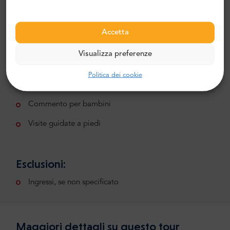
Ingresso all'Hospital de la Caridad
Ingresso alla Iglesia Santa Ana
Accetta
Inclusioni:
Visualizza preferenze
Audioguida in inglese, spagnolo, francese, tedesco,
italiano, olandese, ebraico, giapponese, cinese,
Politica dei cookie
portoghese, russo, svedese, arabo, greco, catalano
Commento per bambini
Visite guidate a piedi
Esclusioni:
Ingressi, se non specificato
Maggiori dettagli su questo tour