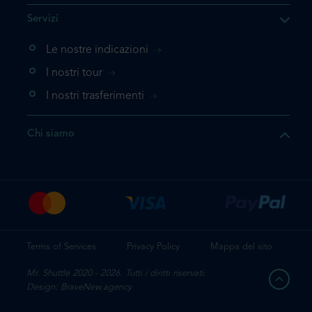
he il prodotto che state
Servizi
ente nel vostro carrello. Se
iungerlo nuovamente, la
Le nostre indicazioni
 direttamente al carrello e
I nostri tour
 la prenotazione.
I nostri trasferimenti
questo prodotto
Chi siamo
e la prenotazione
Terms of Services
Privacy Policy
Mappa del sito
Mr. Shuttle 2020 - 2026. Tutti i diritti riservati.
Design: BraveNew.agency