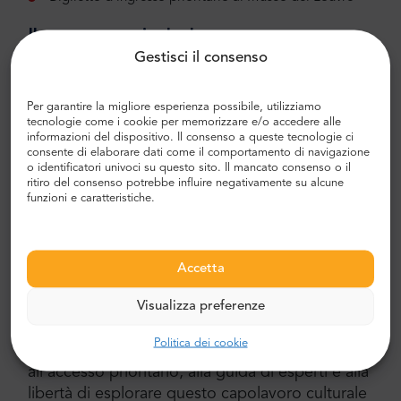
Il prezzo non include:
Gestisci il consenso
Trasferimenti da e per l'alloggio
Accesso alle mostre temporanee
Per garantire la migliore esperienza possibile, utilizziamo
tecnologie come i cookie per memorizzare e/o accedere alle
La mostra di Leonardo da Vinci
informazioni del dispositivo. Il consenso a queste tecnologie ci
consente di elaborare dati come il comportamento di navigazione
Disponibilità:
o identificatori univoci su questo sito. Il mancato consenso o il
ritiro del consenso potrebbe influire negativamente su alcune
funzioni e caratteristiche.
Il tour è attivo tutti i giorni tranne il martedì. A
causa dell'elevata richiesta, si raccomanda la
prenotazione anticipata. Il nostro team
Accetta
confermerà l'orario esatto del tour dopo la
prenotazione. Per richieste di disponibilità, non
Visualizza preferenze
esitate a contattarci.
Politica dei cookie
Vivete il Louvre come mai prima d'ora grazie
all'accesso prioritario, alla guida di esperti e alla
libertà di esplorare questo capolavoro culturale