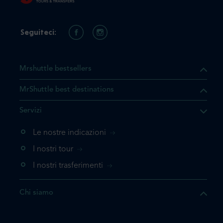
Seguiteci:
Mrshuttle bestsellers
MrShuttle best destinations
he il prodotto che state
Servizi
ente nel vostro carrello. Se
iungerlo nuovamente, la
Le nostre indicazioni
 direttamente al carrello e
I nostri tour
 la prenotazione.
I nostri trasferimenti
questo prodotto
Chi siamo
e la prenotazione