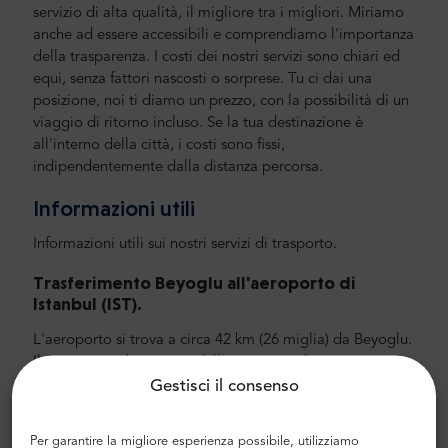
servizio di alta qualità, il migliore tra i migliori. Miriamo
anche ad essere accessibili e comprendiamo l'importanza
della trasparenza. I costi dei nostri servizi sono chiari ed
equi, senza fattori nascosti o sorprese. Tu ci dai una
posizione, noi ti diamo un prezzo, con la possibilità di un
viaggio di ritorno incluso. Se la tua destinazione è
all'interno della città, i costi sono fissi,
indipendentemente dalla distanza percorsa.
Informazioni utili
Informazioni utili sui nostri servizi di trasporto.
Trasferimento
Beyoglu
all'aeroporto di
Istanbul (IST).
L'aeroporto si trova a circa 42 km (26 miglia) da Beyoglu.
Il viaggio medio in auto dall'aeroporto al centro città
dura circa 35 minuti.Ti consigliamo di scegliere un'auto
Gestisci il consenso
e, ancora meglio, un trasferimento aeroportuale privato
con MrShuttle. Il modo più rapido, sicuro e affidabile per
Per garantire la migliore esperienza possibile, utilizziamo