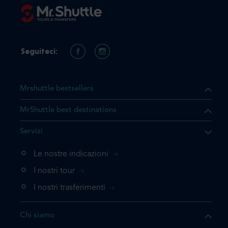
Seguiteci:
Mrshuttle bestsellers
MrShuttle best destinations
he il prodotto che state
Servizi
ente nel vostro carrello. Se
iungerlo nuovamente, la
Le nostre indicazioni
 direttamente al carrello e
I nostri tour
 la prenotazione.
I nostri trasferimenti
questo prodotto
Chi siamo