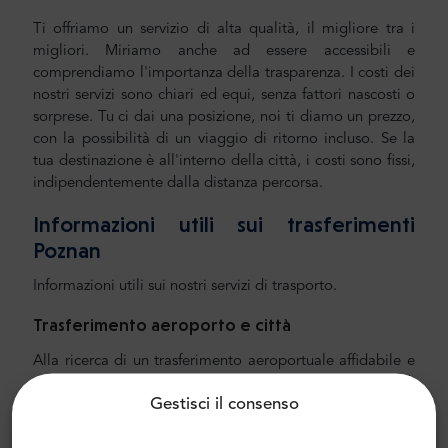
Ti offriamo un servizio di alta qualità, il migliore tra i
migliori. Miriamo anche ad essere accessibili e
comprendiamo l'importanza della trasparenza. I costi dei
nostri servizi sono chiari ed equi, senza fattori nascosti o
sorprese. Tu ci dai una posizione, noi ti diamo un prezzo,
con la possibilità di un viaggio di ritorno incluso. Se la
tua destinazione è all'interno della città, i costi sono fissi,
indipendentemente dalla distanza percorsa.
Informazioni utili sui trasferimenti
Poznan
Informazioni utili sui nostri servizi di trasporto.
Trasferimento aeroporto e città
Alla ricerca di un trasferimento aeroportuale affidabile e
conveniente? Prenotane uno con Mr.Shuttle, una scelta di
Gestisci il consenso
viaggiatori dagli utenti di Trip-Advisor. Offriamo il
trasporto porta a porta in minivan e minibus Mercedes-