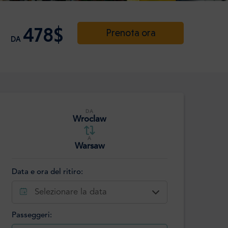
478$
Prenota ora
DA
DA
Wroclaw
A
Warsaw
Data e ora del ritiro:
Selezionare la data
Passeggeri: