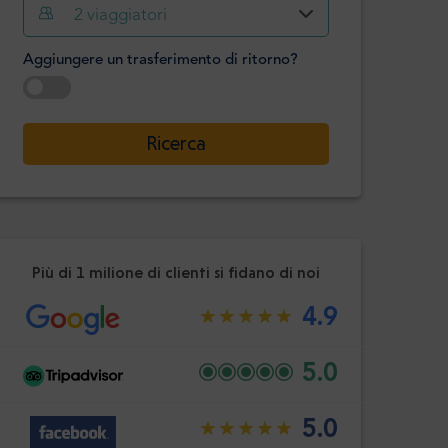
Ora
Minuto
2
viaggiatori
Confermare
:
Aggiungere un trasferimento di ritorno?
-
+
Passeggeri
Selezionare la data
Ricerca
Ora
Minuto
Confermare
:
Più di 1 milione di clienti si fidano di noi
4.9
5.0
5.0