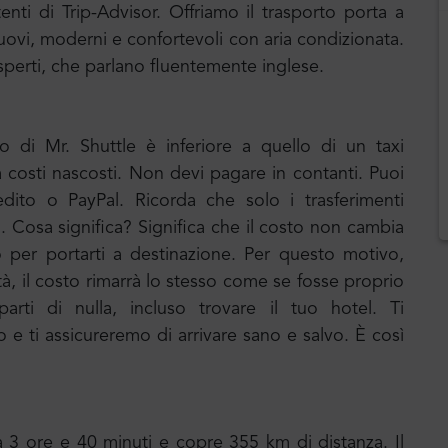
tenti di Trip-Advisor. Offriamo il trasporto porta a
ovi, moderni e confortevoli con aria condizionata.
sperti, che parlano fluentemente inglese.
to di Mr. Shuttle è inferiore a quello di un taxi
za costi nascosti. Non devi pagare in contanti. Puoi
edito o PayPal. Ricorda che solo i trasferimenti
o. Cosa significa? Significa che il costo non cambia
o per portarti a destinazione. Per questo motivo,
ittà, il costo rimarrà lo stesso come se fosse proprio
rti di nulla, incluso trovare il tuo hotel. Ti
 ti assicureremo di arrivare sano e salvo. È così
a 3 ore e 40 minuti e copre 355 km di distanza. Il