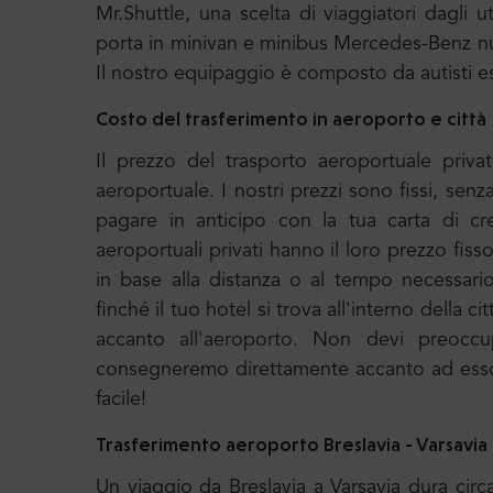
Mr.Shuttle, una scelta di viaggiatori dagli u
porta in minivan e minibus Mercedes-Benz nu
Il nostro equipaggio è composto da autisti e
Costo del trasferimento in aeroporto e città
Il prezzo del trasporto aeroportuale priva
aeroportuale. I nostri prezzi sono fissi, sen
pagare in anticipo con la tua carta di cr
aeroportuali privati hanno il loro prezzo fiss
in base alla distanza o al tempo necessari
finché il tuo hotel si trova all'interno della c
accanto all'aeroporto. Non devi preoccupa
consegneremo direttamente accanto ad esso e
facile!
Trasferimento aeroporto Breslavia - Varsavia
Un viaggio da Breslavia a Varsavia dura circ