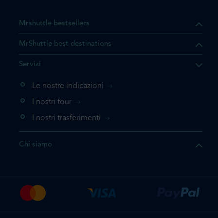
Mrshuttle bestsellers
MrShuttle best destinations
he il prodotto che state
Servizi
ente nel vostro carrello. Se
iungerlo nuovamente, la
Le nostre indicazioni
 direttamente al carrello e
I nostri tour
 la prenotazione.
I nostri trasferimenti
questo prodotto
Chi siamo
e la prenotazione