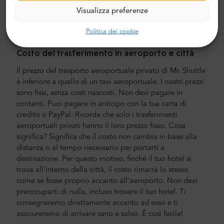
trasporto porta a porta in auto, minivan e minibus nuovi,
Visualizza preferenze
moderni, confortevoli e con aria condizionata. Il nostro
equipaggio è composto da piloti veterani esperti, che
Politica dei cookie
parlano fluentemente inglese.
Costo del trasferimento in aeroporto e città
Il prezzo del trasporto aeroportuale privato di Mr. Shuttle
è inferiore a quello di un taxi aeroportuale. I nostri prezzi
sono fissi, senza costi nascosti. Non devi pagare in
contanti. Puoi pagare in anticipo con la tua carta di
credito o PayPal. Ricorda che solo i trasferimenti
aeroportuali privati hanno il loro prezzo fisso. Cosa
significa? Significa che il costo non cambia in base alla
distanza o al tempo necessario per portarti a
destinazione. Per questo motivo, finché il tuo hotel si
trova all'interno della città, il costo rimarrà lo stesso
come se fosse proprio accanto all'aeroporto. Non devi
preoccuparti di nulla, incluso trovare il tuo hotel. Ti
consegneremo direttamente accanto ad esso e ti
assicureremo di arrivare sano e salvo. È così facile!