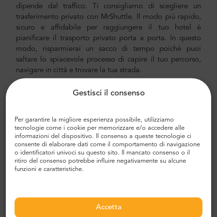
dipende dal traffico. Ti consigliamo di scegliere un
trasferimento privato con MrShuttle. Il modo più rapido,
sicuro e affidabile per raggiungere il tuo hotel è
pianificare il trasporto privato porta a porta. In questo
modo, risparmierai un sacco di tempo poiché puoi
saltare lo spiacevole processo di capire il tuo percorso,
navigare in città e trovare la tua strada.
Servizio notturno
Gestisci il consenso
Quando prenoti un trasferimento che viene effettuato
nelle ore notturne, ovvero dalle 22:00 alle 06:00, ti verrà
Per garantire la migliore esperienza possibile, utilizziamo
addebitato
un supplemento di 10 EUR
. Non dimenticare
tecnologie come i cookie per memorizzare e/o accedere alle
informazioni del dispositivo. Il consenso a queste tecnologie ci
di aggiungere questa tassa durante il processo di
consente di elaborare dati come il comportamento di navigazione
prenotazione.
o identificatori univoci su questo sito. Il mancato consenso o il
ritiro del consenso potrebbe influire negativamente su alcune
Trasferimento aeroporto e città
funzioni e caratteristiche.
Alla ricerca di un trasferimento aeroportuale affidabile e
conveniente? Prenotane uno con Mr.Shuttle, una scelta
di
viaggiatori
tra gli utenti di Trip-Advisor. Offriamo il
Accetta