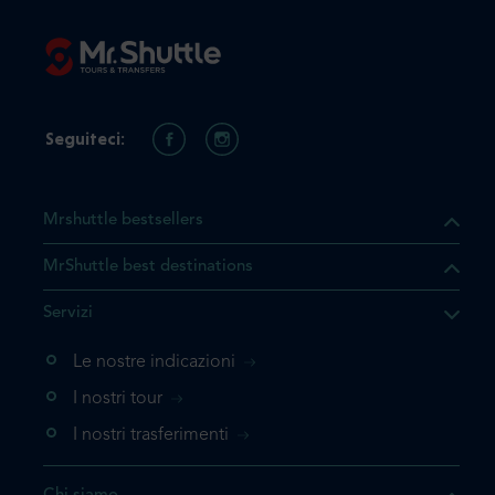
Seguiteci:
Mrshuttle bestsellers
MrShuttle best destinations
he il prodotto che state
Servizi
ente nel vostro carrello. Se
iungerlo nuovamente, la
Le nostre indicazioni
 direttamente al carrello e
I nostri tour
 la prenotazione.
I nostri trasferimenti
questo prodotto