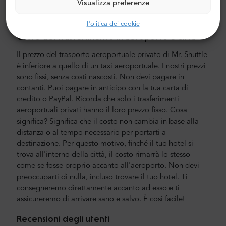
Visualizza preferenze
equipaggio è composto da piloti veterani esperti, che
parlano fluentemente inglese.
Politica dei cookie
Costo del trasferimento in aeroporto e città
Il prezzo del trasporto aeroportuale privato di Mr. Shuttle
è inferiore a quello di un taxi aeroportuale. I nostri prezzi
sono fissi, senza costi nascosti. Non devi pagare in
contanti. Puoi pagare in anticipo con la tua carta di
credito o PayPal. Ricorda che solo i trasferimenti
aeroportuali privati hanno il loro prezzo fisso. Cosa
significa? Significa che il costo non cambia in base alla
distanza o al tempo necessario per portarti a
destinazione. Per questo motivo, finché il tuo hotel si
trova all'interno della città, il costo rimarrà lo stesso
come se fosse proprio accanto all'aeroporto. Non devi
preoccuparti di nulla, incluso trovare il tuo hotel. Ti
consegneremo direttamente accanto ad esso e ti
assicureremo di arrivare sano e salvo. È così facile!
Recensioni degli utenti