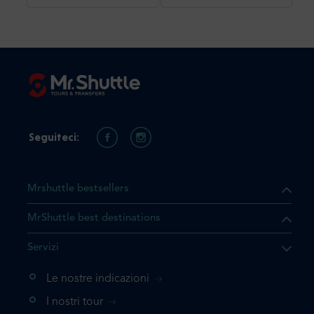
Seguiteci:
Mrshuttle bestsellers
MrShuttle best destinations
he il prodotto che state
Servizi
ente nel vostro carrello. Se
iungerlo nuovamente, la
Le nostre indicazioni
 direttamente al carrello e
I nostri tour
 la prenotazione.