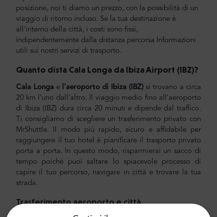
posizione, noi ti diamo un prezzo, con la possibilità di un
viaggio di ritorno incluso. Se la tua destinazione è
all'interno della città, i costi sono fissi,
indipendentemente dalla distanza percorsa
Informazioni
utili sui nostri servizi di trasporto.
Quanto dista Cala Longa da Ibiza Airport (IBZ
)?
Cala Longa
e
l'aeroporto di Ibiza (IBZ)
si trovano a circa
20 km l'uno dall'altro. Il viaggio medio fino all'aeroporto
di Ibiza (IBZ) dura circa 20 minuti e dipende dal traffico.
Ti consigliamo di scegliere un trasferimento privato con
MrShuttle. Il modo più rapido, sicuro e affidabile per
raggiungere il tuo hotel è pianificare il trasporto privato
porta a porta. In questo modo, risparmierai un sacco di
tempo poiché puoi saltare lo spiacevole processo di
capire il tuo percorso, navigare in città e trovare la tua
strada.
Trasferimento aeroporto e città