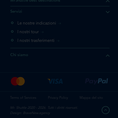
MrShuttle best destinations
he il prodotto che state
Servizi
ente nel vostro carrello. Se
iungerlo nuovamente, la
Le nostre indicazioni
 direttamente al carrello e
I nostri tour
 la prenotazione.
I nostri trasferimenti
questo prodotto
Chi siamo
e la prenotazione
Terms of Services
Privacy Policy
Mappa del sito
Mr. Shuttle 2020 - 2026. Tutti i diritti riservati.
Design: BraveNew.agency