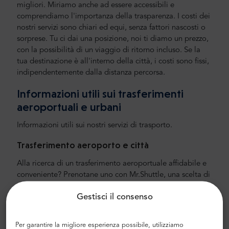
migliori. Miriamo anche ad essere accessibili e
comprendiamo l'importanza della trasparenza. I costi dei
nostri servizi sono chiari ed equi, senza fattori nascosti o
sorprese. Tu ci dai una posizione, noi ti diamo un prezzo,
con la possibilità di un viaggio di ritorno incluso. Se la
tua destinazione è all'interno della città, i costi sono fissi,
indipendentemente dalla distanza percorsa.
Informazioni utili sui trasferimenti
aeroportuali e urbani
Informazioni utili sui nostri servizi di trasporto.
Trasferimento aeroporto e città
Alla ricerca di un trasferimento aeroportuale affidabile e
conveniente? Prenotane uno con Mr.Shuttle, una scelta di
viaggiatori dagli utenti di Trip-Advisor. Offriamo il
Gestisci il consenso
trasporto porta a porta in minivan e minibus Mercedes-
Benz nuovi, moderni e confortevoli con aria condizionata.
Il nostro equipaggio è composto da autisti esperti, che
Per garantire la migliore esperienza possibile, utilizziamo