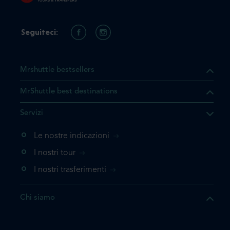
Seguiteci:
Mrshuttle bestsellers
MrShuttle best destinations
he il prodotto che state
Servizi
ente nel vostro carrello. Se
iungerlo nuovamente, la
Le nostre indicazioni
 direttamente al carrello e
I nostri tour
 la prenotazione.
I nostri trasferimenti
questo prodotto
Chi siamo
e la prenotazione