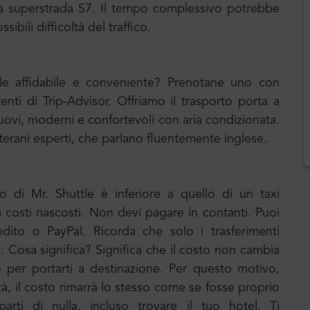
a la superstrada S7. Il tempo complessivo potrebbe
ibili difficoltà del traffico.
uale affidabile e conveniente? Prenotane uno con
tenti di Trip-Advisor. Offriamo il trasporto porta a
ovi, moderni e confortevoli con aria condizionata.
terani esperti, che parlano fluentemente inglese.
to di Mr. Shuttle è inferiore a quello di un taxi
za costi nascosti. Non devi pagare in contanti. Puoi
edito o PayPal. Ricorda che solo i trasferimenti
o. Cosa significa? Significa che il costo non cambia
o per portarti a destinazione. Per questo motivo,
ittà, il costo rimarrà lo stesso come se fosse proprio
rti di nulla, incluso trovare il tuo hotel. Ti