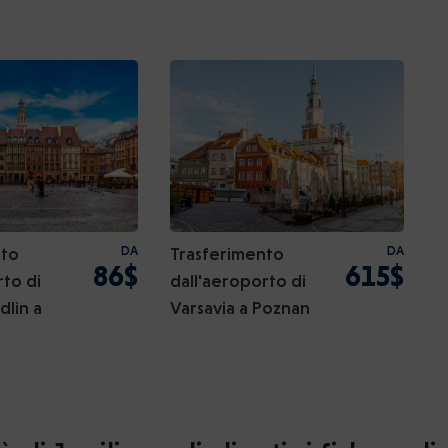
nto
DA
Trasferimento
DA
86$
615$
rto di
dall'aeroporto di
dlin a
Varsavia a Poznan