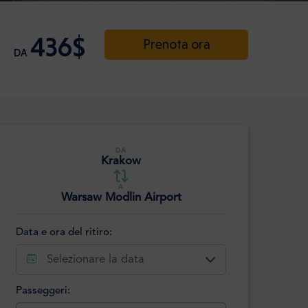
436$
Prenota ora
DA
DA
Krakow
A
Warsaw Modlin Airport
Data e ora del ritiro:
Selezionare la data
Passeggeri: