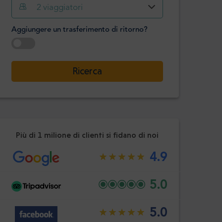
Ora
Minuto
2
viaggiatori
Confermare
:
Aggiungere un trasferimento di ritorno?
-
+
Passeggeri
Selezionare la data
Ricerca
Ora
Minuto
Confermare
:
Più di 1 milione di clienti si fidano di noi
4.9
5.0
5.0