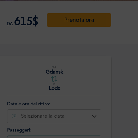
615$
Prenota ora
DA
DA
Gdansk
A
Lodz
Data e ora del ritiro:
Selezionare la data
Passeggeri: