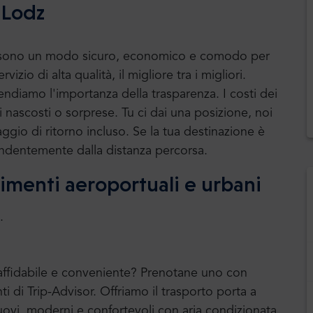
 Lodz
uttle sono un modo sicuro, economico e comodo per
rvizio di alta qualità, il migliore tra i migliori.
ndiamo l'importanza della trasparenza. I costi dei
ri nascosti o sorprese. Tu ci dai una posizione, noi
aggio di ritorno incluso. Se la tua destinazione è
dipendentemente dalla distanza percorsa.
erimenti aeroportuali e urbani
.
e affidabile e conveniente? Prenotane uno con
ti di Trip-Advisor. Offriamo il trasporto porta a
vi, moderni e confortevoli con aria condizionata.