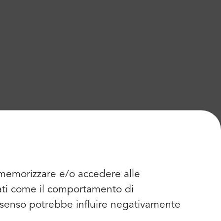
r memorizzare e/o accedere alle
dati come il comportamento di
consenso potrebbe influire negativamente