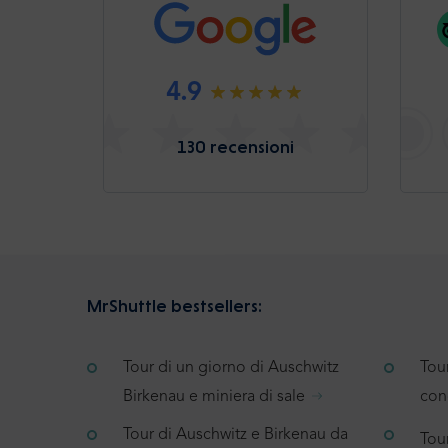
4.9
130 recensioni
MrShuttle bestsellers:
Tour di un giorno di Auschwitz
Tou
Birkenau e miniera di sale
con
Tour di Auschwitz e Birkenau da
Tour