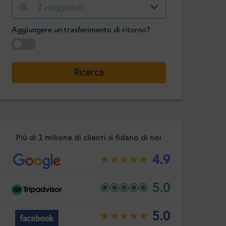
Ora
Minuto
2
viaggiatori
Confermare
:
Aggiungere un trasferimento di ritorno?
-
+
Passeggeri
Selezionare la data
Ricerca
Ora
Minuto
Confermare
:
Più di 1 milione di clienti si fidano di noi
4.9
5.0
5.0