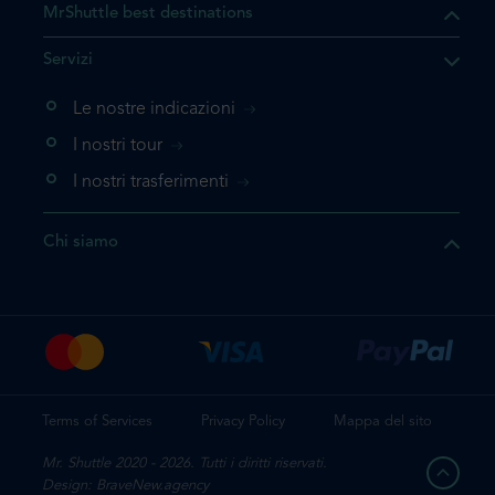
MrShuttle best destinations
he il prodotto che state
Servizi
ente nel vostro carrello. Se
iungerlo nuovamente, la
Le nostre indicazioni
 direttamente al carrello e
I nostri tour
 la prenotazione.
I nostri trasferimenti
questo prodotto
Chi siamo
e la prenotazione
Terms of Services
Privacy Policy
Mappa del sito
Mr. Shuttle 2020 - 2026. Tutti i diritti riservati.
Design: BraveNew.agency