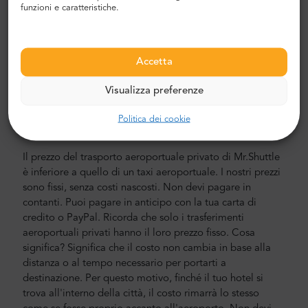
funzioni e caratteristiche.
Alla ricerca di un trasferimento aeroportuale affidabile e
conveniente? Prenotane uno con Mr.Shuttle, una scelta di
viaggiatori dagli utenti di Trip-Advisor. Offriamo il
trasporto porta a porta in nuovi, moderni e confortevoli
Accetta
minivan e minibus Mercedes-Benz con aria condizionata.
Visualizza preferenze
Il nostro equipaggio è composto da piloti veterani
esperti, che parlano fluentemente inglese.
Politica dei cookie
Costo del trasferimento in aeroporto e città
Il prezzo del trasporto aeroportuale privato di Mr.Shuttle
è inferiore a quello di un taxi aeroportuale. I nostri prezzi
sono fissi, senza costi nascosti. Non devi pagare in
contanti. Puoi pagare in anticipo con la tua carta di
credito o PayPal. Ricorda che solo i trasferimenti
aeroportuali privati hanno il loro prezzo fisso. Cosa
significa? Significa che il costo non cambia in base alla
distanza o al tempo necessario per portarti a
destinazione. Per questo motivo, finché il tuo hotel si
trova all'interno della città, il costo rimarrà lo stesso