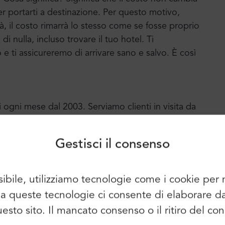
er portarti a destinazione. Per questo motivo,
ittà, il costo rimarrà lo stesso come se fosse proprio
 nulla, incluso trovare il tuo hotel. Ti
ti assicureremo di arrivare sano e salvo. È così
Accesso
Iscriviti
i ogni mese dal 2003. Serviamo clienti in visita da
Continuare a utilizzare i seguenti
tre città europee. Mr.Shuttle ha ricevuto molti
elementi:
lizzarlo per fornire un servizio ancora migliore.
Gestisci il consenso
ci premia con un "Certificato di Eccellenza" ogni
sioni positive e molti clienti abituali felici.
sibile, utilizziamo tecnologie come i cookie pe
È possibile utilizzare anche l'e-mail e
so a queste tecnologie ci consente di elaborare 
la password:
Nome:
questo sito. Il mancato consenso o il ritiro del 
E-mail: