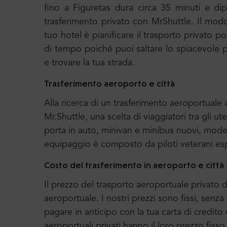
fino a Figuretas dura circa 35 minuti e dip
trasferimento privato con MrShuttle. Il modo
tuo hotel è pianificare il trasporto privato 
di tempo poiché puoi saltare lo spiacevole pr
e trovare la tua strada.
Trasferimento aeroporto e città
Alla ricerca di un trasferimento aeroportual
Mr.Shuttle, una scelta di viaggiatori tra gli ut
porta in auto, minivan e minibus nuovi, moder
equipaggio è composto da piloti veterani esp
Costo del trasferimento in aeroporto e città
Il prezzo del trasporto aeroportuale privato di
aeroportuale. I nostri prezzi sono fissi, senz
pagare in anticipo con la tua carta di credito 
aeroportuali privati hanno il loro prezzo fiss