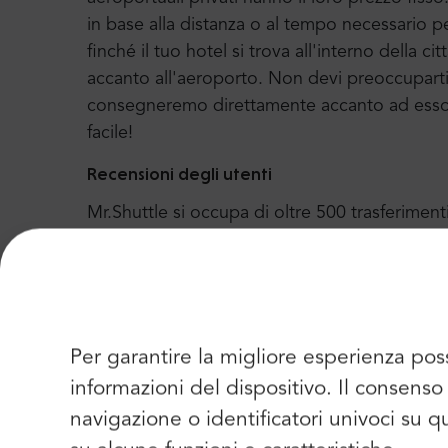
in base alla distanza o al tempo necessario p
finché il tuo hotel si trova all'interno della c
accanto all'aeroporto. Non devi preoccuparti di
consegneremo direttamente accanto ad esso e 
facile!
Recensioni degli utenti
Mr.Shuttle si occupa di oltre 500 trasferiment
tutto il mondo a Cracovia, Danzica e molte al
feedback dai nostri clienti e si assicura di uti
Possiamo dire con orgoglio che Trip-Advisor 
anno dal 2004. Lì puoi trovare più di 2100 recen
Per garantire la migliore esperienza pos
informazioni del dispositivo. Il consen
navigazione o identificatori univoci su 