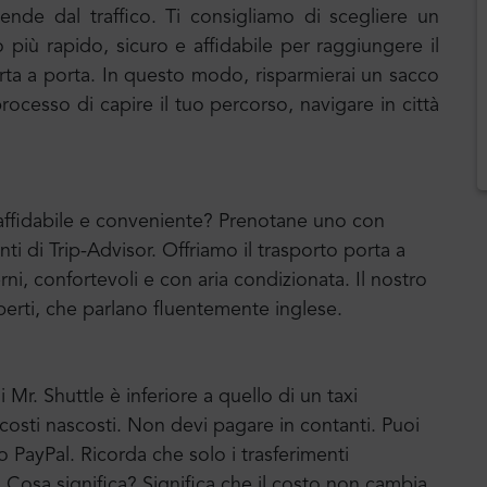
ende dal traffico. Ti consigliamo di scegliere un
 più rapido, sicuro e affidabile per raggiungere il
porta a porta. In questo modo, risparmierai un sacco
ocesso di capire il tuo percorso, navigare in città
e affidabile e conveniente? Prenotane uno con
enti di Trip-Advisor. Offriamo il trasporto porta a
ni, confortevoli e con aria condizionata. Il nostro
erti, che parlano fluentemente inglese.
 Mr. Shuttle è inferiore a quello di un taxi
a costi nascosti. Non devi pagare in contanti. Puoi
o PayPal. Ricorda che solo i trasferimenti
o. Cosa significa? Significa che il costo non cambia