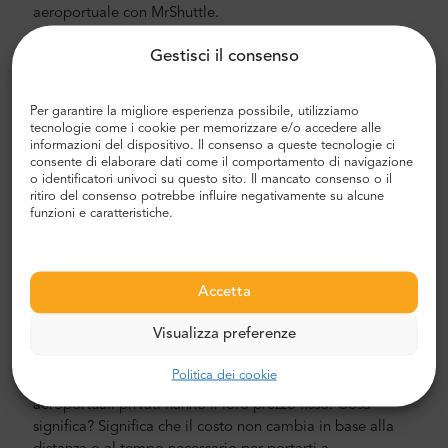
aeroportuale con MrShuttle.
Trasferimento aeroporto e città
Gestisci il consenso
Alla ricerca di un trasferimento aeroportuale affidabile e
conveniente? Prenotane uno con Mr.Shuttle, una scelta di
Per garantire la migliore esperienza possibile, utilizziamo
tecnologie come i cookie per memorizzare e/o accedere alle
viaggiatori tra gli utenti di TripAdvisor. Offriamo il
informazioni del dispositivo. Il consenso a queste tecnologie ci
trasporto porta a porta in minivan e minibus Mercedes-
consente di elaborare dati come il comportamento di navigazione
Benz nuovi, moderni e confortevoli con aria condizionata.
o identificatori univoci su questo sito. Il mancato consenso o il
ritiro del consenso potrebbe influire negativamente su alcune
Il nostro equipaggio è composto da piloti veterani
funzioni e caratteristiche.
esperti, che parlano fluentemente inglese.
Costo del trasferimento in aeroporto e città
Accetta
Il prezzo del trasporto aeroportuale di Mr.Shuttle è
inferiore a quello di un taxi aeroportuale. I nostri prezzi
Visualizza preferenze
sono fissi, senza costi nascosti. Non devi pagare in
contanti. Puoi pagare in anticipo con la tua carta di
Politica dei cookie
credito o PayPal. Ricorda che solo i trasferimenti
aeroportuali privati hanno il loro prezzo fisso. Cosa
significa? Significa che il costo non cambia in base alla