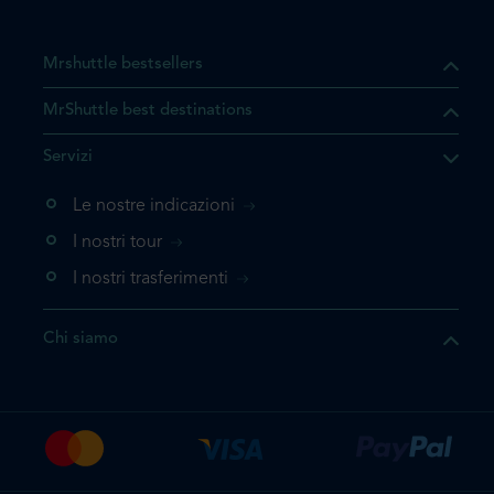
Mrshuttle bestsellers
MrShuttle best destinations
he il prodotto che state
Servizi
ente nel vostro carrello. Se
iungerlo nuovamente, la
Le nostre indicazioni
 direttamente al carrello e
I nostri tour
 la prenotazione.
I nostri trasferimenti
questo prodotto
Chi siamo
e la prenotazione