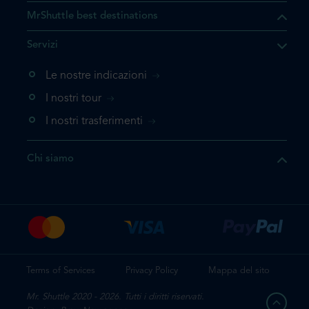
MrShuttle best destinations
he il prodotto che state
Servizi
ente nel vostro carrello. Se
iungerlo nuovamente, la
Le nostre indicazioni
 direttamente al carrello e
I nostri tour
 la prenotazione.
I nostri trasferimenti
questo prodotto
Chi siamo
e la prenotazione
Terms of Services
Privacy Policy
Mappa del sito
Mr. Shuttle 2020 - 2026. Tutti i diritti riservati.