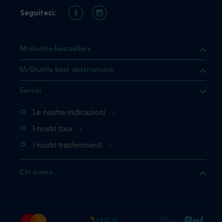
Seguiteci:
Mrshuttle bestsellers
MrShuttle best destinations
he il prodotto che state
Servizi
ente nel vostro carrello. Se
iungerlo nuovamente, la
Le nostre indicazioni
 direttamente al carrello e
I nostri tour
 la prenotazione.
I nostri trasferimenti
questo prodotto
Chi siamo
e la prenotazione