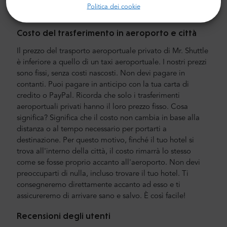
Il nostro equipaggio è composto da piloti veterani
Politica dei cookie
esperti, che parlano fluentemente inglese.
Costo del trasferimento in aeroporto e città
Il prezzo del trasporto aeroportuale privato di Mr. Shuttle
è inferiore a quello di un taxi aeroportuale. I nostri prezzi
sono fissi, senza costi nascosti. Non devi pagare in
contanti. Puoi pagare in anticipo con la tua carta di
credito o PayPal. Ricorda che solo i trasferimenti
aeroportuali privati hanno il loro prezzo fisso. Cosa
significa? Significa che il costo non cambia in base alla
distanza o al tempo necessario per portarti a
destinazione. Per questo motivo, finché il tuo hotel si
trova all'interno della città, il costo rimarrà lo stesso
come se fosse proprio accanto all'aeroporto. Non devi
preoccuparti di nulla, incluso trovare il tuo hotel. Ti
consegneremo direttamente accanto ad esso e ti
assicureremo di arrivare sano e salvo. È così facile!
Recensioni degli utenti