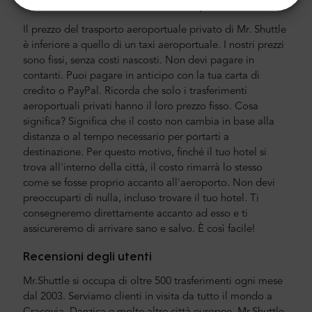
Costo del trasferimento in aeroporto e città
Il prezzo del trasporto aeroportuale privato di Mr. Shuttle
è inferiore a quello di un taxi aeroportuale. I nostri prezzi
sono fissi, senza costi nascosti. Non devi pagare in
contanti. Puoi pagare in anticipo con la tua carta di
credito o PayPal. Ricorda che solo i trasferimenti
aeroportuali privati hanno il loro prezzo fisso. Cosa
significa? Significa che il costo non cambia in base alla
distanza o al tempo necessario per portarti a
destinazione. Per questo motivo, finché il tuo hotel si
trova all'interno della città, il costo rimarrà lo stesso
come se fosse proprio accanto all'aeroporto. Non devi
preoccuparti di nulla, incluso trovare il tuo hotel. Ti
consegneremo direttamente accanto ad esso e ti
assicureremo di arrivare sano e salvo. È così facile!
Recensioni degli utenti
Mr.Shuttle si occupa di oltre 500 trasferimenti ogni mese
dal 2003. Serviamo clienti in visita da tutto il mondo a