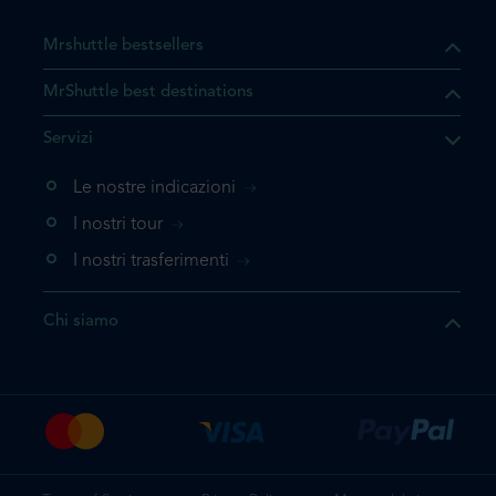
Mrshuttle bestsellers
MrShuttle best destinations
he il prodotto che state
Servizi
ente nel vostro carrello. Se
iungerlo nuovamente, la
Le nostre indicazioni
 direttamente al carrello e
I nostri tour
 la prenotazione.
I nostri trasferimenti
questo prodotto
Chi siamo
e la prenotazione