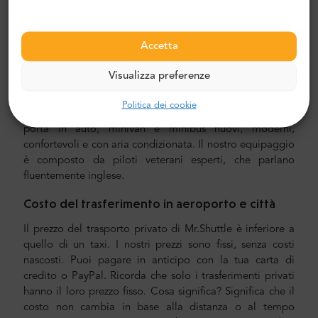
saltare lo spiacevole processo di capire il tuo percorso,
navigare in città e trovare la tua strada.
Accetta
Trasferimento aeroporto e città
Visualizza preferenze
Cerchi un trasferimento affidabile e conveniente?
Prenotane uno con Mr.Shuttle, una scelta di viaggiatori
Politica dei cookie
dagli utenti di TripAdvisor. Offriamo il trasporto porta a
porta in auto, minivan e minibus nuovi, moderni,
confortevoli e con aria condizionata. Il nostro equipaggio
è composto da piloti veterani esperti, che parlano
fluentemente inglese.
Costo del trasferimento in aeroporto e città
Il prezzo del trasporto privato di Mr.Shuttle è inferiore a
quello di un taxi. I nostri prezzi sono fissi, senza costi
nascosti. Puoi pagare in anticipo con la tua carta di
credito o PayPal. Ricorda che solo i trasferimenti privati
hanno il loro prezzo fisso. Cosa significa? Significa che il
costo non cambia in base alla distanza o al tempo