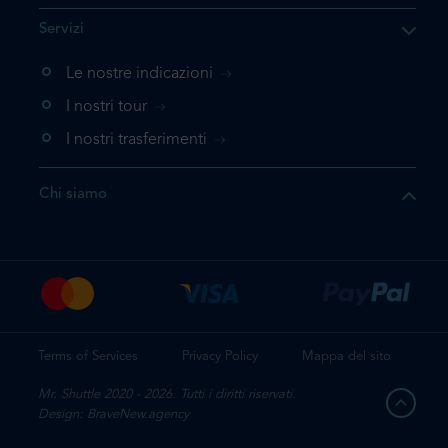
he il prodotto che state
Servizi
ente nel vostro carrello. Se
iungerlo nuovamente, la
Le nostre indicazioni
 direttamente al carrello e
I nostri tour
 la prenotazione.
I nostri trasferimenti
questo prodotto
Chi siamo
e la prenotazione
Terms of Services
Privacy Policy
Mappa del sito
Mr. Shuttle 2020 - 2026. Tutti i diritti riservati.
Design: BraveNew.agency