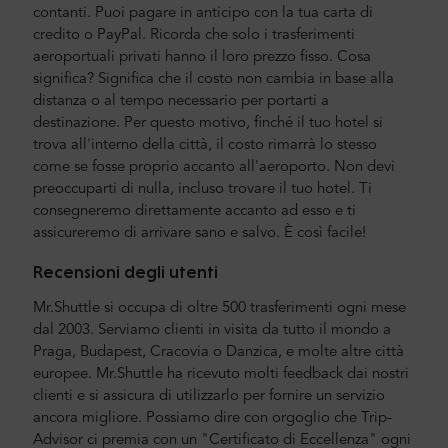
contanti. Puoi pagare in anticipo con la tua carta di
credito o PayPal. Ricorda che solo i trasferimenti
aeroportuali privati hanno il loro prezzo fisso. Cosa
significa? Significa che il costo non cambia in base alla
distanza o al tempo necessario per portarti a
destinazione. Per questo motivo, finché il tuo hotel si
trova all'interno della città, il costo rimarrà lo stesso
come se fosse proprio accanto all'aeroporto. Non devi
preoccuparti di nulla, incluso trovare il tuo hotel. Ti
consegneremo direttamente accanto ad esso e ti
assicureremo di arrivare sano e salvo. È così facile!
Recensioni degli utenti
Mr.Shuttle si occupa di oltre 500 trasferimenti ogni mese
dal 2003. Serviamo clienti in visita da tutto il mondo a
Praga, Budapest, Cracovia o Danzica, e molte altre città
europee. Mr.Shuttle ha ricevuto molti feedback dai nostri
clienti e si assicura di utilizzarlo per fornire un servizio
ancora migliore. Possiamo dire con orgoglio che Trip-
Advisor ci premia con un "Certificato di Eccellenza" ogni