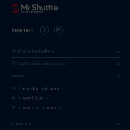
Seguiteci:
Mrshuttle bestsellers
MrShuttle best destinations
he il prodotto che state
Servizi
ente nel vostro carrello. Se
iungerlo nuovamente, la
Le nostre indicazioni
 direttamente al carrello e
I nostri tour
 la prenotazione.
I nostri trasferimenti
questo prodotto
Chi siamo