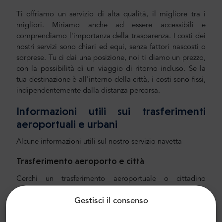
Ti offriamo un servizio di alta qualità, il migliore tra i
migliori. Miriamo anche ad essere accessibili e
comprendiamo l'importanza della trasparenza. I costi dei
nostri servizi sono chiari ed equi, senza fattori nascosti o
sorprese. Tu ci dai una posizione, noi ti diamo un prezzo,
con la possibilità di un viaggio di ritorno incluso. Se la
tua destinazione è all'interno della città, i costi sono fissi,
indipendentemente dalla distanza percorsa.
Informazioni utili sui trasferimenti
aeroportuali e urbani
Alcune informazioni utili sul nostro servizio navetta
Trasferimento aeroporto e città
Cerchi un trasferimento aeroportuale o cittadino
affidabile e conveniente? Prenotane uno con Mr.Shuttle,
Gestisci il consenso
una scelta di viaggiatori dagli utenti di Trip-Advisor.
Offriamo il trasporto porta a porta in minivan e minibus