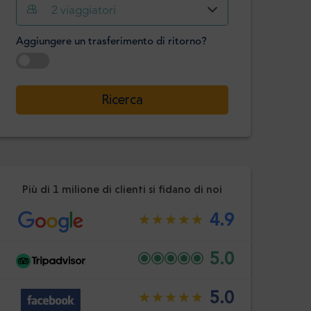
Ora
Minuto
2
viaggiatori
Confermare
:
Aggiungere un trasferimento di ritorno?
-
+
Passeggeri
Selezionare la data
Ricerca
Ora
Minuto
Confermare
:
Più di 1 milione di clienti si fidano di noi
4.9
5.0
5.0