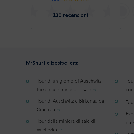
130 recensioni
MrShuttle bestsellers:
Tour di un giorno di Auschwitz
Tou
Birkenau e miniera di sale
con
Tour di Auschwitz e Birkenau da
Tour
Cracovia
Espe
Tour della miniera di sale di
da 
Wieliczka