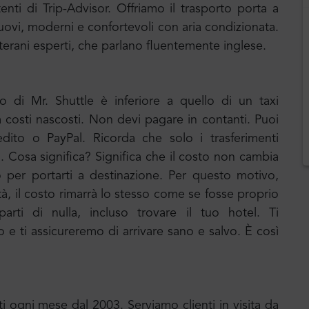
tenti di Trip-Advisor. Offriamo il trasporto porta a
ovi, moderni e confortevoli con aria condizionata.
terani esperti, che parlano fluentemente inglese.
to di Mr. Shuttle è inferiore a quello di un taxi
za costi nascosti. Non devi pagare in contanti. Puoi
edito o PayPal. Ricorda che solo i trasferimenti
o. Cosa significa? Significa che il costo non cambia
o per portarti a destinazione. Per questo motivo,
ittà, il costo rimarrà lo stesso come se fosse proprio
rti di nulla, incluso trovare il tuo hotel. Ti
 ti assicureremo di arrivare sano e salvo. È così
ti ogni mese dal 2003. Serviamo clienti in visita da