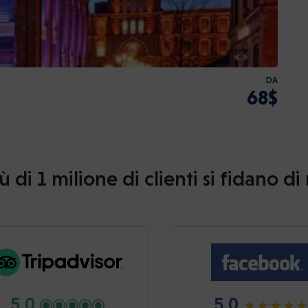
DA
68$
ù di 1 milione di clienti si fidano di
5.0
5.0