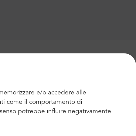
r memorizzare e/o accedere alle
dati come il comportamento di
consenso potrebbe influire negativamente