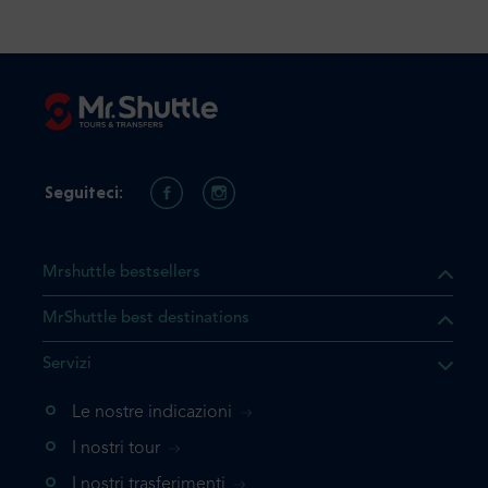
Seguiteci:
Mrshuttle bestsellers
MrShuttle best destinations
he il prodotto che state
Servizi
ente nel vostro carrello. Se
iungerlo nuovamente, la
Le nostre indicazioni
 direttamente al carrello e
I nostri tour
 la prenotazione.
I nostri trasferimenti