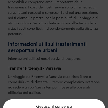
accessibili e comprendiamo l'importanza della
trasparenza. I costi dei nostri servizi sono chiari ed equi,
senza fattori nascosti o sorprese. Tu ci dai una posizione,
noi ti diamo un prezzo, con la possibilità di un viaggio di
ritorno incluso. Se la tua destinazione è all'interno della
città, i costi sono fissi, indipendentemente dalla distanza
percorsa.
Informazioni utili sui trasferimenti
aeroportuali e urbani
Informazioni utili sui nostri servizi di trasporto.
Transfer Przemysl - Varsavia
Un viaggio da Przemysl a Varsavia dura circa 5 ore e
copre 400 km di distanza. Il tempo complessivo potrebbe
richiedere un po 'più di tempo in base alle possibili
difficoltà del traffico.
Trasferimento aeroporto e città
Gestisci il consenso