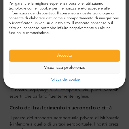
Per garantire la migliore esperienza possibile, utilizziamo
privato con MrShuttle. Il modo più rapido, sicuro e
tecnologie come i cookie per memorizzare e/o accedere alle
affidabile per raggiungere il tuo hotel è pianificare il
informazioni del dispositivo. Il consenso a queste tecnologie ci
trasporto privato porta a porta. In questo modo,
consente di elaborare dati come il comportamento di navigazione
o identificatori univoci su questo sito. Il mancato consenso o il
risparmierai un sacco di tempo poiché puoi saltare lo
ritiro del consenso potrebbe influire negativamente su alcune
spiacevole processo di capire il tuo percorso, navigare in
funzioni e caratteristiche.
città e trovare la tua strada.
Trasferimento aeroporto e città
Accetta
Alla ricerca di un trasferimento aeroportuale affidabile e
conveniente? Prenotane uno con Mr.Shuttle, una scelta di
Visualizza preferenze
viaggiatori dagli utenti di Trip-Advisor. Offriamo il
trasporto porta a porta in nuovi, moderni e confortevoli
Politica dei cookie
minivan e minibus Mercedes-Benz con aria condizionata.
Il nostro equipaggio è composto da piloti veterani
esperti, che parlano fluentemente inglese.
Costo del trasferimento in aeroporto e città
Il prezzo del trasporto aeroportuale privato di Mr.Shuttle
è inferiore a quello di un taxi aeroportuale. I nostri prezzi